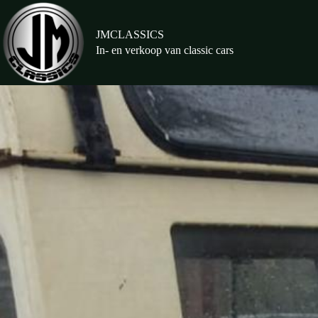
Ga
naar
de
JMCLASSICS
inhoud
In- en verkoop van classic cars