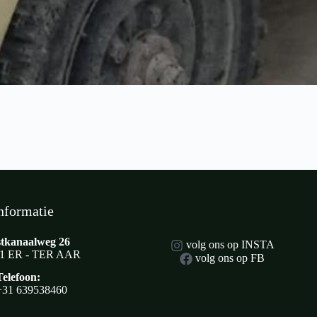
nformatie
tkanaalweg 26
volg ons op INSTA
1 ER - TER AAR
volg ons op FB
Telefoon:
+31 639538460