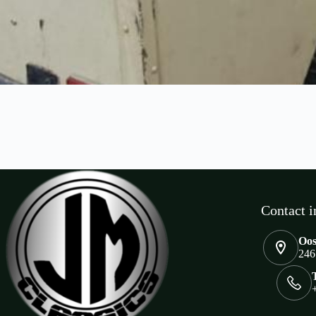
Contact i
Oos
246