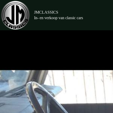
Ga
naar
de
JMCLASSICS
inhoud
In- en verkoop van classic cars