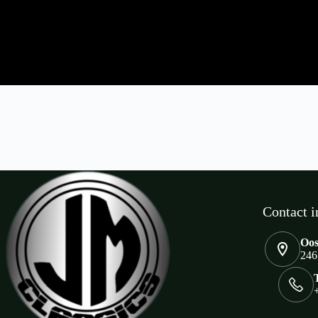
Contact i
Oos
246