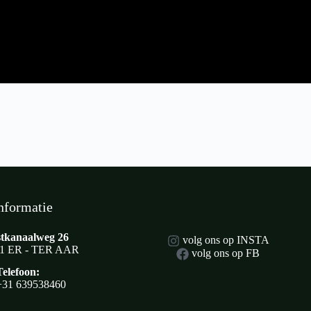
nformatie
tkanaalweg 26
volg ons op INSTA
1 ER - TER AAR
volg ons op FB
Telefoon:
+31 639538460