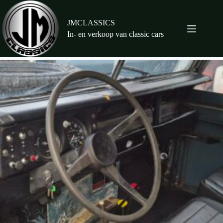
Ga
naar
de
JMCLASSICS
inhoud
In- en verkoop van classic cars