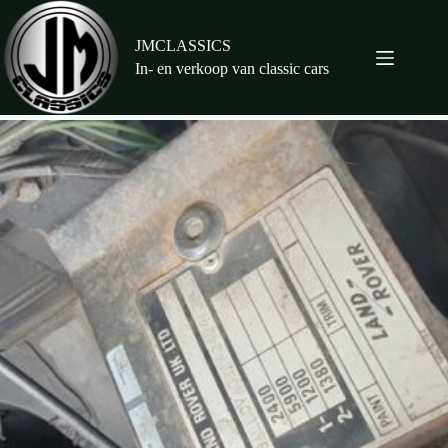
Ga
naar
de
JMCLASSICS
inhoud
In- en verkoop van classic cars