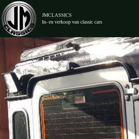
Ga
naar
de
JMCLASSICS
inhoud
In- en verkoop van classic cars