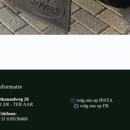
nformatie
tkanaalweg 26
volg ons op INSTA
1 ER - TER AAR
volg ons op FB
Telefoon:
+31 639538460