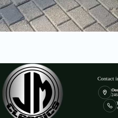
Contact i
Oos
246