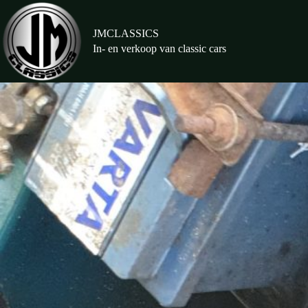
Ga
naar
de
JMCLASSICS
inhoud
In- en verkoop van classic cars