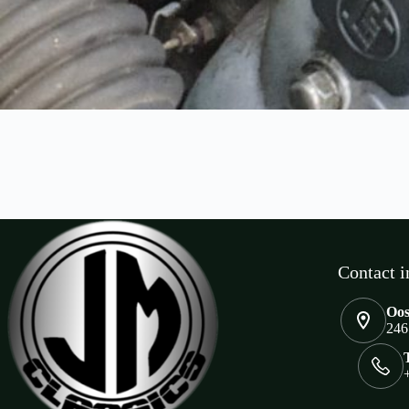
Contact i
Oos
246