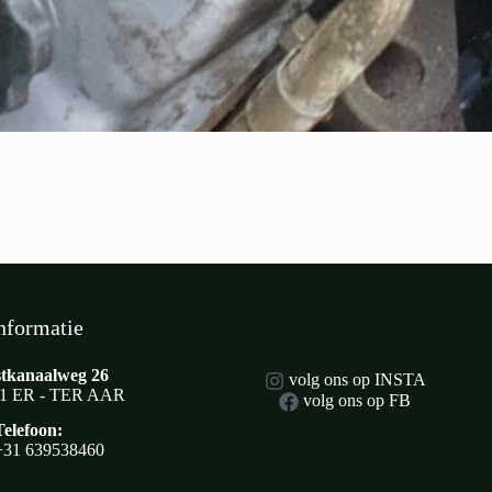
nformatie
tkanaalweg 26
volg ons op INSTA
1 ER - TER AAR
volg ons op FB
Telefoon:
+31 639538460