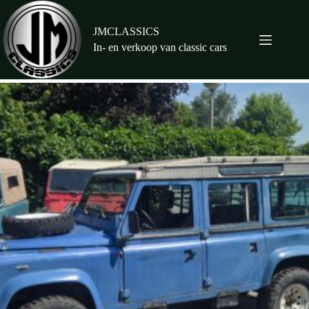
Ga
naar
de
JMCLASSICS
inhoud
In- en verkoop van classic cars