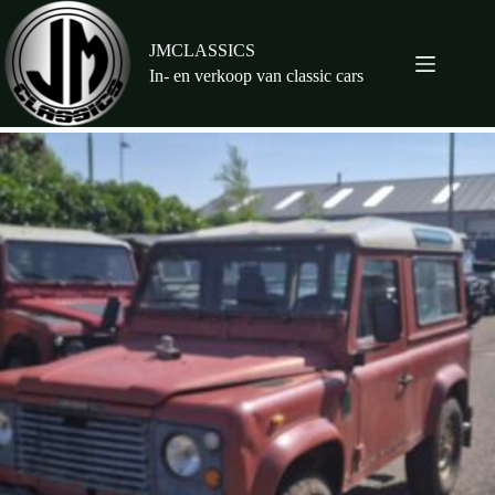
Ga
naar
de
JMCLASSICS
inhoud
In- en verkoop van classic cars