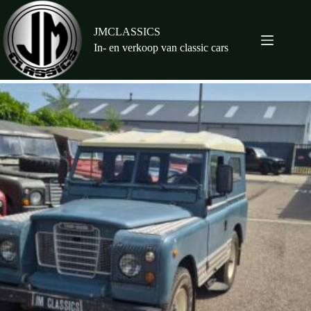
Ga
naar
de
JMCLASSICS
inhoud
In- en verkoop van classic cars