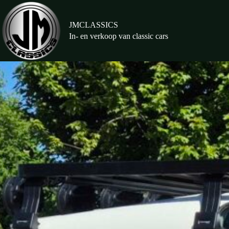
Ga
naar
de
JMCLASSICS
inhoud
In- en verkoop van classic cars