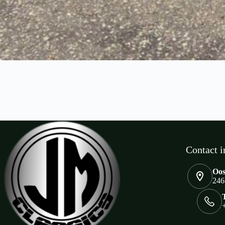
Contact i
Oos
246