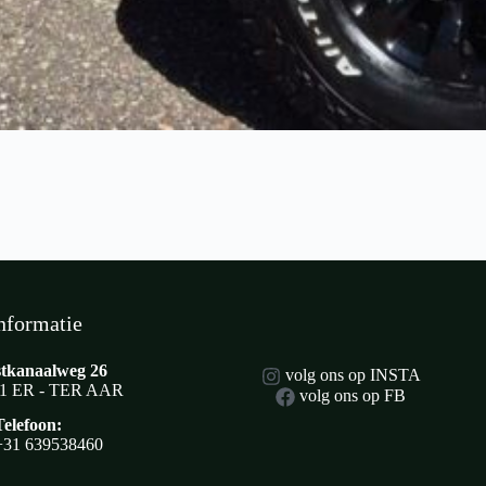
nformatie
tkanaalweg 26
volg ons op INSTA
1 ER - TER AAR
volg ons op FB
Telefoon:
+31 639538460