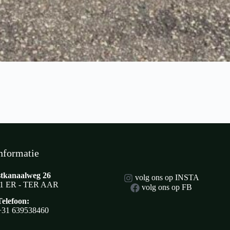
nformatie
tkanaalweg 26
volg ons op INSTA
1 ER - TER AAR
volg ons op FB
Telefoon:
+31 639538460