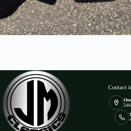
Contact i
Oos
246