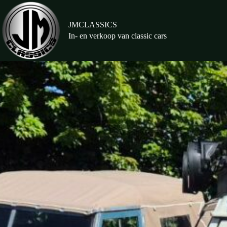
Ga
naar
de
JMCLASSICS
inhoud
In- en verkoop van classic cars