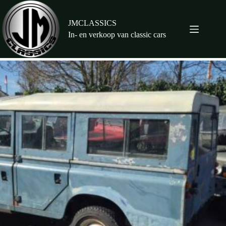
Ga
naar
de
JMCLASSICS
inhoud
In- en verkoop van classic cars