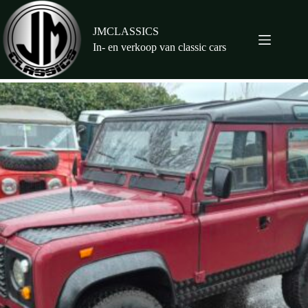
Ga
naar
de
JMCLASSICS
inhoud
In- en verkoop van classic cars