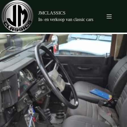
Ga
naar
de
JMCLASSICS
inhoud
In- en verkoop van classic cars