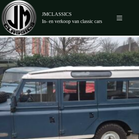
Ga
naar
de
JMCLASSICS
inhoud
In- en verkoop van classic cars