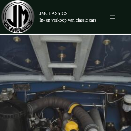
Ga
naar
de
JMCLASSICS
inhoud
In- en verkoop van classic cars