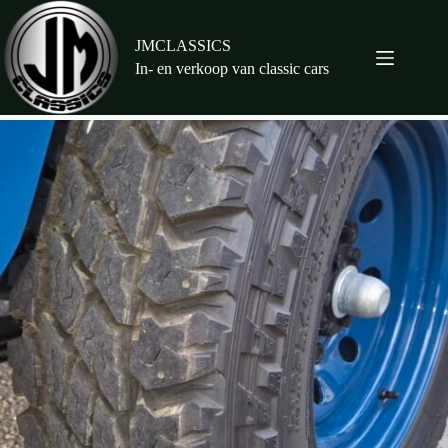
Ga
naar
de
JMCLASSICS
inhoud
In- en verkoop van classic cars