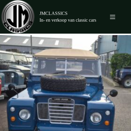
Ga
naar
de
JMCLASSICS
inhoud
In- en verkoop van classic cars