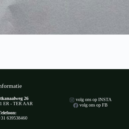
nformatie
tkanaalweg 26
volg ons op INSTA
1 ER - TER AAR
volg ons op FB
Telefoon:
+31 639538460