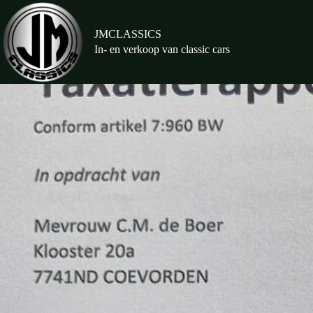
Ga
naar
de
JMCLASSICS
inhoud
In- en verkoop van classic cars