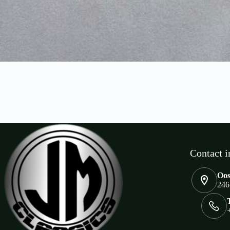
Contact i
Oos
246