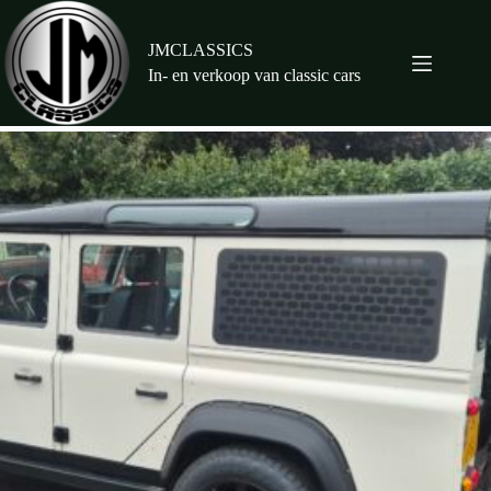
Ga
naar
de
JMCLASSICS
inhoud
In- en verkoop van classic cars