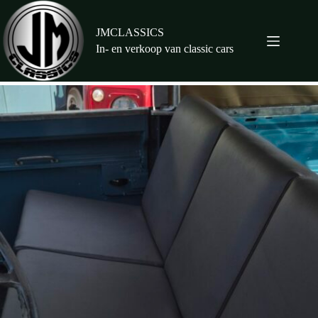
Ga
naar
de
JMCLASSICS
inhoud
In- en verkoop van classic cars