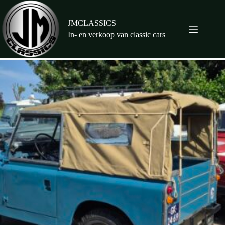
Ga
naar
de
JMCLASSICS
inhoud
In- en verkoop van classic cars