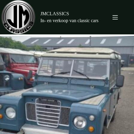
Ga
naar
de
JMCLASSICS
inhoud
In- en verkoop van classic cars