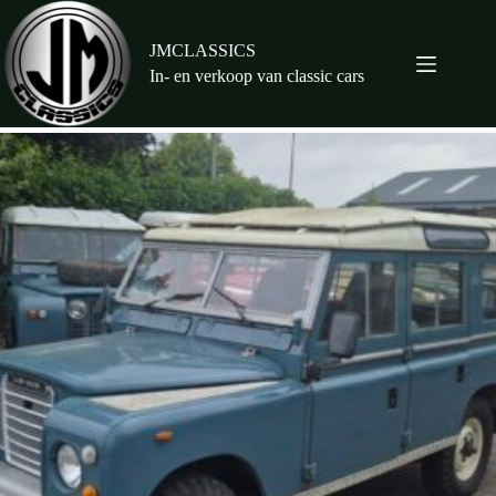
Ga
naar
de
JMCLASSICS
inhoud
In- en verkoop van classic cars