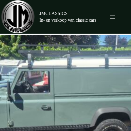
Ga
naar
de
JMCLASSICS
inhoud
In- en verkoop van classic cars