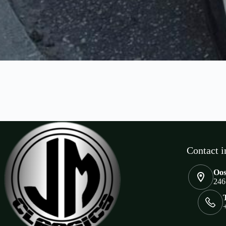
Contact i
Oos
246