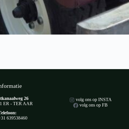
nformatie
tkanaalweg 26
volg ons op INSTA
1 ER - TER AAR
volg ons op FB
Telefoon:
+31 639538460