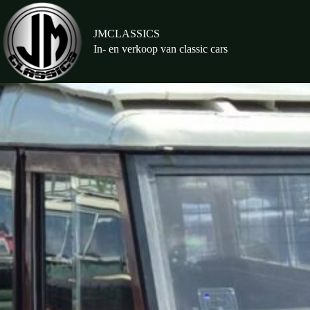
Ga
naar
de
JMCLASSICS
inhoud
In- en verkoop van classic cars