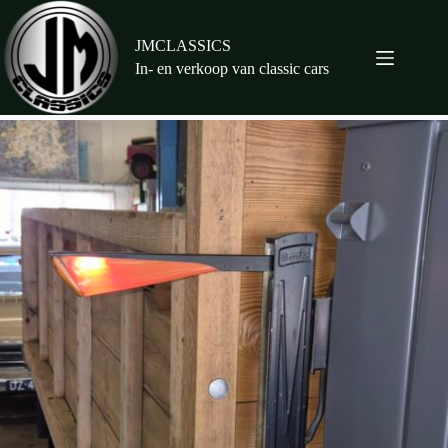
Ga
naar
de
JMCLASSICS
inhoud
In- en verkoop van classic cars