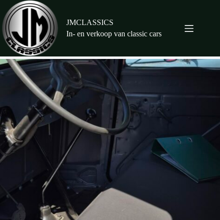
Ga
naar
de
JMCLASSICS
inhoud
In- en verkoop van classic cars