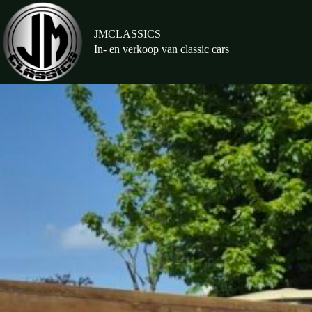
Ga
naar
de
JMCLASSICS
inhoud
In- en verkoop van classic cars