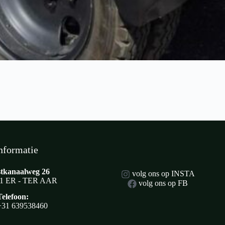
nformatie
tkanaalweg 26
volg ons op INSTA
1 ER - TER AAR
volg ons op FB
Telefoon:
+31 639538460