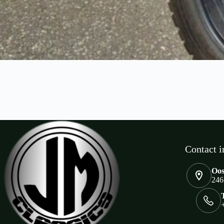
Contact i
Oos
246