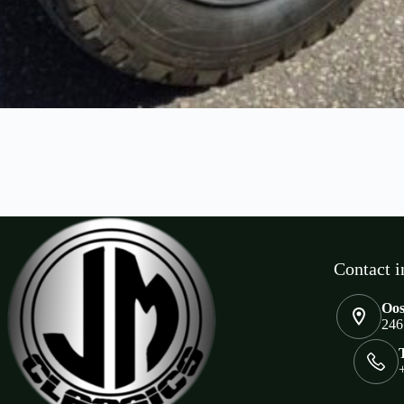
Contact i
Oos
246