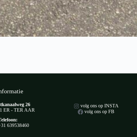
nformatie
tkanaalweg 26
volg ons op INSTA
1 ER - TER AAR
volg ons op FB
Telefoon:
+31 639538460