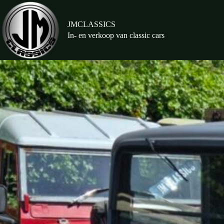
Ga
naar
de
JMCLASSICS
inhoud
In- en verkoop van classic cars