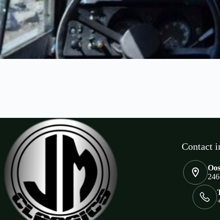
Contact i
Oos
246