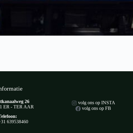
nformatie
tkanaalweg 26
volg ons op INSTA
1 ER - TER AAR
volg ons op FB
Telefoon:
+31 639538460