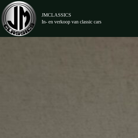
Ga
naar
de
JMCLASSICS
inhoud
In- en verkoop van classic cars