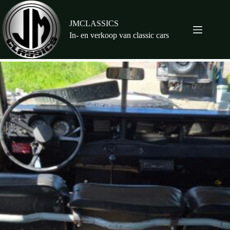
Ga
naar
de
JMCLASSICS
inhoud
In- en verkoop van classic cars