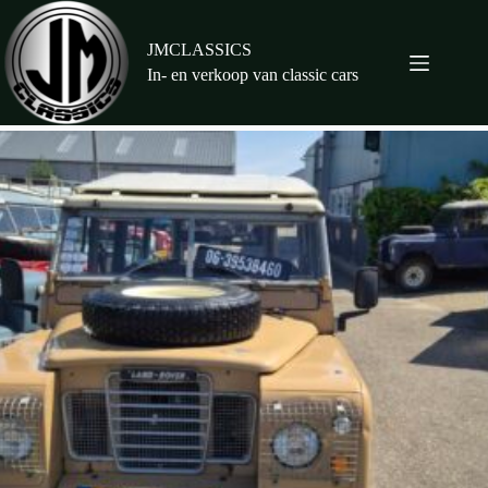
Ga
naar
de
JMCLASSICS
inhoud
In- en verkoop van classic cars