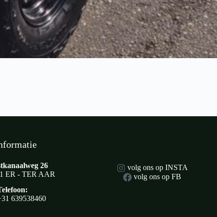
nformatie
tkanaalweg 26
volg ons op INSTA
1 ER - TER AAR
volg ons op FB
Telefoon:
+31 639538460