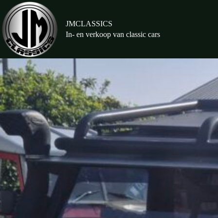
Ga
naar
de
JMCLASSICS
inhoud
In- en verkoop van classic cars