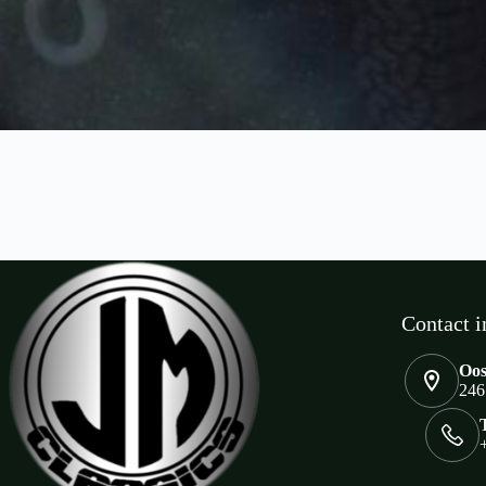
Contact i
Oos
246