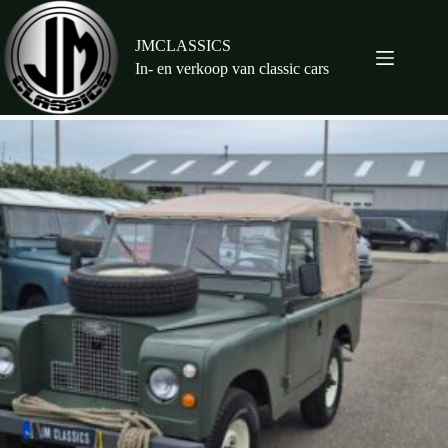
Ga
naar
de
JMCLASSICS
inhoud
In- en verkoop van classic cars