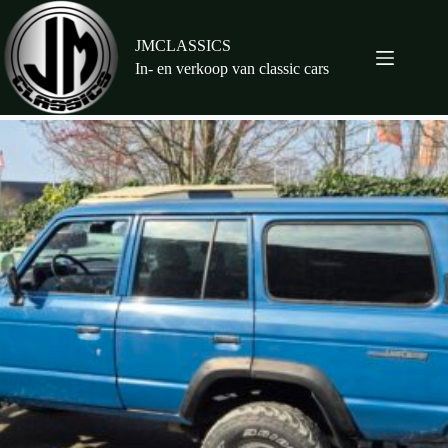
Ga
naar
de
JMCLASSICS
inhoud
In- en verkoop van classic cars