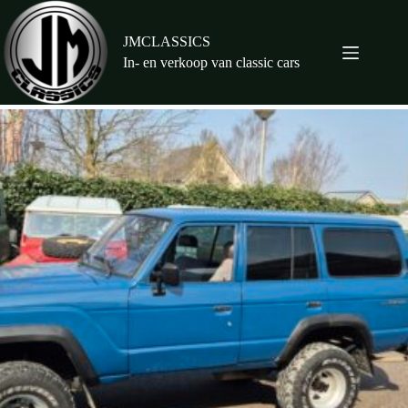
Ga
naar
de
JMCLASSICS
inhoud
In- en verkoop van classic cars