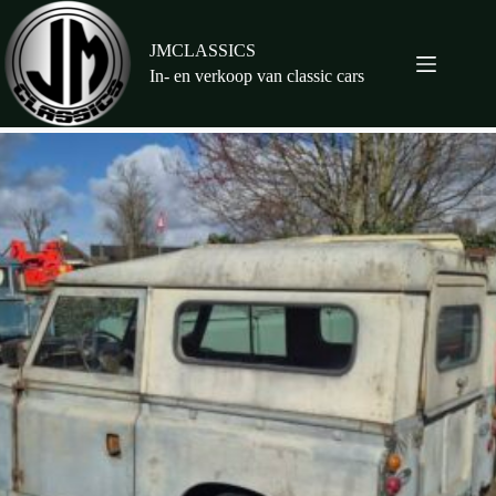
Ga
naar
de
JMCLASSICS
inhoud
In- en verkoop van classic cars