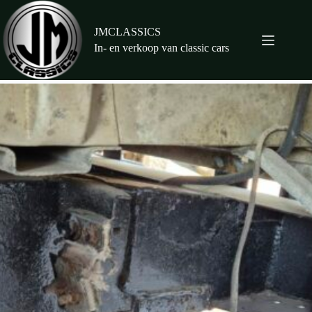
Ga
naar
de
JMCLASSICS
inhoud
In- en verkoop van classic cars