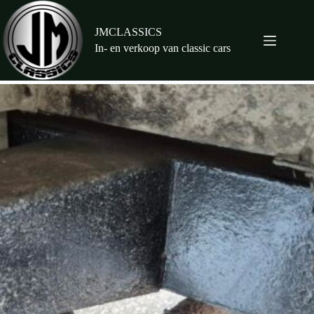
Ga
naar
de
JMCLASSICS
inhoud
In- en verkoop van classic cars