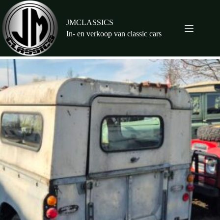
Ga
naar
de
JMCLASSICS
inhoud
In- en verkoop van classic cars