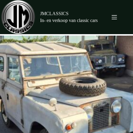
Ga
naar
de
JMCLASSICS
inhoud
In- en verkoop van classic cars