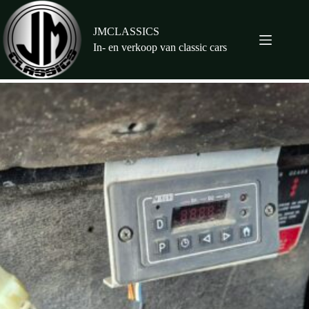
Ga
naar
de
JMCLASSICS
inhoud
In- en verkoop van classic cars