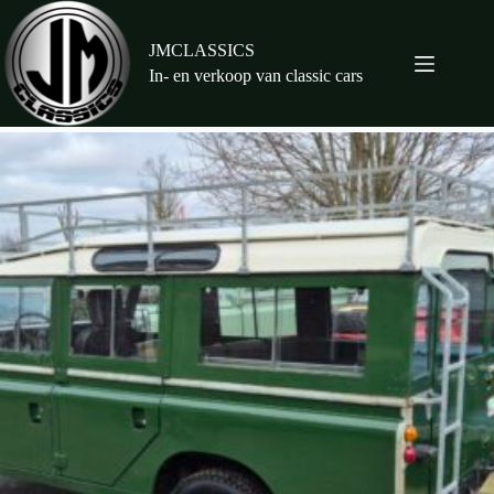
Ga
naar
de
JMCLASSICS
inhoud
In- en verkoop van classic cars