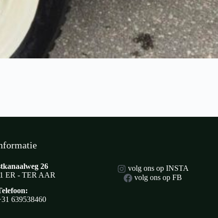
nformatie
tkanaalweg 26
volg ons op INSTA
1 ER - TER AAR
volg ons op FB
Telefoon:
+31 639538460