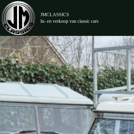
Ga
naar
de
JMCLASSICS
inhoud
In- en verkoop van classic cars