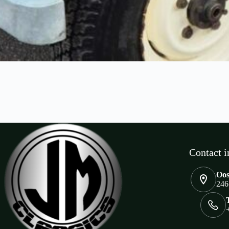
Contact i
Oos
246