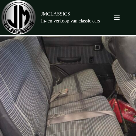
Ga
naar
de
JMCLASSICS
inhoud
In- en verkoop van classic cars