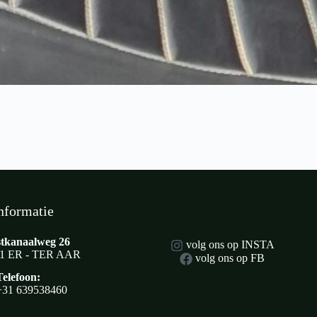
nformatie
tkanaalweg 26
volg ons op INSTA
1 ER - TER AAR
volg ons op FB
Telefoon:
+31 639538460