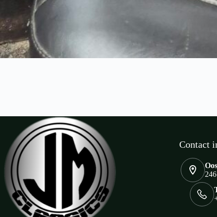
Contact i
Oos
246