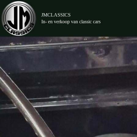
Ga
naar
de
JMCLASSICS
inhoud
In- en verkoop van classic cars