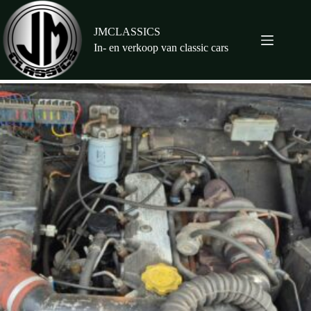
Ga
naar
de
JMCLASSICS
inhoud
In- en verkoop van classic cars