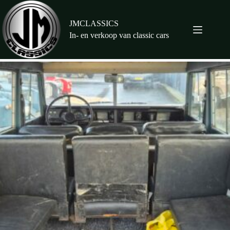
Ga
naar
de
JMCLASSICS
inhoud
In- en verkoop van classic cars