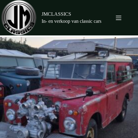
Ga
naar
de
JMCLASSICS
inhoud
In- en verkoop van classic cars